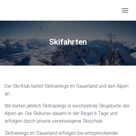
N
A
V
I
G
Skifahrten
A
T
I
O
N
U
M
S
Der Ski-Klub bietet Skitrainings im Sauerland und den Alpen
C
an.
H
A
Wir bieten jährlich Skitrainings in wechselnde Skigebiete der
L
Alpen an. Die Skikurse dauern in der Regel 6 Tage und
T
E
erfolgen durch unsere vereinseigene Skischule.
N
Skitrainings im Sauerland erfolgen bei entsprechender