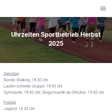
N
A
V
I
G
Uhrzeiten Sportbetrieb Herbst
A
T
2025
I
O
N
U
M
S
Dienstag
C
H
Nordic Walking: 18:30 Uhr
A
Laufen schnelle Gruppe: 18:45 Uhr
L
Gymnastik: 18:45 Uhr, Skigymnastik ab Oktober: 19:45 Uhr
T
E
Freitag
N
Jugend: 16:30 Uhr